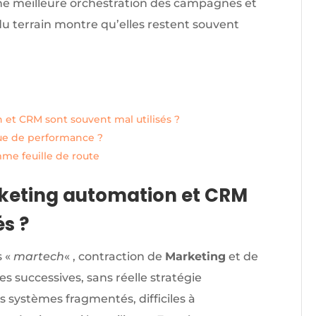
une meilleure orchestration des campagnes et
é du terrain montre qu’elles restent souvent
 et CRM sont souvent mal utilisés ?
que de performance ?
me feuille de route
rketing automation et CRM
és ?
s «
martech
« , contraction de
Marketing
et de
s successives, sans réelle stratégie
s systèmes fragmentés, difficiles à